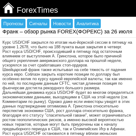
ForexTimes
Прогнозы
Сигналы
Новости
Аналитика
Франк – обзор рынка FOREX(ФОРЕКС) за 26 июля
Курс USD/CHF закрылся по итогам нью-йоркской сессии в пятницу на
уровне 1.2678, что было на 188 пункта выше закрытия в четверг.
Рост курса USD/CHF, происходивший в пятницу под остаточным
влиянием от выступления А. Гринспэна, которое было причиной
общего укрепления американского доллара на прошлой неделе,
ускорялся за счет сработавших стоп-ордеров.
Швейцарский франк также испытывал на себе тяжесть от падения
курса евро. Соблазн закрыть короткие позиции по доллару был
особенно велик по курсу единой европейской валюты, так как именно
по ней, по последним данным CFTC, чистая длинная позиция по
фьючерсам достигла рекордного большого размера.
Дальнейшая динамика курса USD/CHF будет во многом определяться
экономическими данными, выходящими в США на этой неделе (см.
Комментарии по рынку). Однако даже если инвесторы увидят в этих
данных подтверждение оптимизма А. Гринспэна относительно
перспектив экономики США, рост доллара относительно франка,
благодаря его статусу "спасительной гавани", может ограничиваться
ростом геополитических рисков, а именно высокой вероятностью
новых терактов, которые могут быть приурочены как к началу
предвыборного периода в США, так и Олимпийских Игр в Афинах.
Рост курса USD/CHF остановился в пятницу вблизи июньских