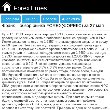
ForexTimes
Прогнозы
Сигналы
Новости
Аналитика
Франк – обзор рынка FOREX(ФОРЕКС) за 27 мая
Курс USD/CHF вырос в четверг до 1.2383, самого высокого уровня за
последние более чем семь с половиной месяцев прежде, чем в Нью-
Йорке закрылся на отметке 1.2357, что выше уровня закрытия в среду
на 89 пунктов. Тем самым подтвердился восходящий тренд курса
USD/CHF. Прорыв же сильного уровня сопротивления в районе 1.2410
только увеличит шансы последующего роста до 1.2480, а затем и до
1.2530, выше которого открывается дорога на 1.2860.<BR>В первом
квартале занятость вне сельскохозяйственной сферы Швейцарии
сократилась на 0.2%. В то же время, уровень безработицы
сократился в апреле до 3.8% с 3.9% месяцем ранее. Столь
противоречивые показатели по рынку труда, скорее всего, вынудят
Швейцарский национальный банк оставить основные процентные
ставки без изменений.<BR>Как бы то ни было, основное влияние на
динамику курса USD/CHF будет исходить от данных по экономике
США, уверенности инвесторов в перспективах повышения ставок ФРС
и сохранении высоких темпов экономического развития. Это основные
киты, на которых может базироваться инвестиционная
привлекательность в долларовые активы. При этом на рынке также
будут с оглядкой смотреть на перспективы решения проблемы
двойного дефицита США и, прежде всего, состояния торгового
баланса и счета текущих платежей. При слабых данных по экономике