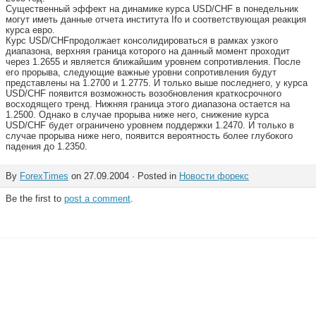
Существенный эффект на динамике курса USD/CHF в понедельник
могут иметь данные отчета института Ifo и соответствующая реакция
курса евро.
Курс USD/CHFпродолжает консолидироваться в рамках узкого
диапазона, верхняя граница которого на данный момент проходит
через 1.2655 и является ближайшим уровнем сопротивления. После
его прорыва, следующие важные уровни сопротивления будут
представлены на 1.2700 и 1.2775. И только выше последнего, у курса
USD/CHF появится возможность возобновления краткосрочного
восходящего тренд. Нижняя граница этого диапазона остается на
1.2500. Однако в случае прорыва ниже него, снижение курса
USD/CHF будет ограничено уровнем поддержки 1.2470. И только в
случае прорыва ниже него, появится вероятность более глубокого
падения до 1.2350.
By
ForexTimes
on 27.09.2004 · Posted in
Новости форекс
Be the first to
post a comment
.