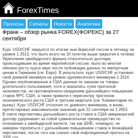
ForexTimes
Прогнозы
Сигналы
Новости
Аналитика
Франк – обзор рынка FOREX(ФОРЕКС) за 27
сентября
Курс USD/CHF закрылся по итогам нью-йоркской сессии в пятницу на
уровне 1.2613, что было всего на 10 пунктов выше закрытия в четверг.
Укрепление швейцарского франка относительно доллара,
происходившее во время европейской сессии, было во многом
обязано росту курса евро после публикации данных по импортным
ценам в Германии (см. Евро). В результате, курс USD/CHF установил
свой дневной минимум на уровне одномесячного минимума 1.2514.
Однако опубликованные в США данные по заказам на товары
длительного пользования, хотя и оказались хуже прогнозов
экономистов, не противоречили ожиданиям дальнейшего повышения
ставок ФРС США, а также привели к пересмотру прогнозов
экономического роста США в третьем квартале (см. Комментарии по
рынку). Курс USD/CHF отскочил от дневного минимума, и вновь
протестировал максимальное значение дня 22 сентября на 1.2653.
В свете перспективы дальнейшего роста ставок в США американский
доллар удерживает за собой сравнительное преимущество по
отношению к швейцарской валюте, так как ШНБ, очевидно, не
намерен торопиться с дальнейшим повышением ставок в ближайшей
перспективе, после того как снизил свой инфляционный прогноз на
2005 год.