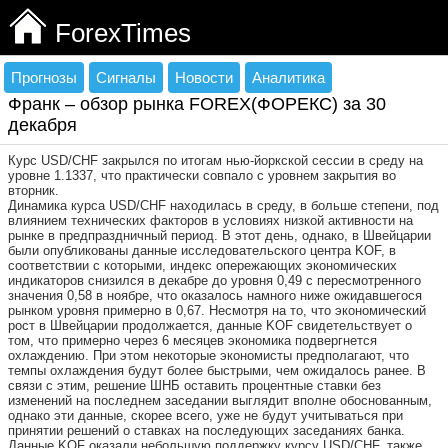
ForexTimes
Прогнозы
Сигналы
Новости
Аналитика
Франк – обзор рынка FOREX(ФОРЕКС) за 30
декабря
Курс USD/CHF закрылся по итогам нью-йоркской сессии в среду на
уровне 1.1337, что практически совпало с уровнем закрытия во
вторник.
Динамика курса USD/CHF находилась в среду, в больше степени, под
влиянием технических факторов в условиях низкой активности на
рынке в предпраздничный период. В этот день, однако, в Швейцарии
были опубликованы данные исследовательского центра KOF, в
соответствии с которыми, индекс опережающих экономических
индикаторов снизился в декабре до уровня 0,49 с пересмотренного
значения 0,58 в ноябре, что оказалось намного ниже ожидавшегося
рынком уровня примерно в 0,67. Несмотря на то, что экономический
рост в Швейцарии продолжается, данные KOF свидетельствует о
том, что примерно через 6 месяцев экономика подвергнется
охлаждению. При этом некоторые экономисты предполагают, что
темпы охлаждения будут более быстрыми, чем ожидалось ранее. В
связи с этим, решение ШНБ оставить процентные ставки без
изменений на последнем заседании выглядит вполне обоснованным,
однако эти данные, скорее всего, уже не будут учитываться при
принятии решений о ставках на последующих заседаниях банка.
Данные KOF оказали небольшую поддержку курсу USD/CHF, также