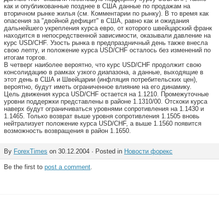
как и опубликованные позднее в США данные по продажам на
вторичном рынке жилья (см. Комментарии по рынку). В то время как
опасения за "двойной дефицит" в США, равно как и ожидания
дальнейшего укрепления курса евро, от которого швейцарский франк
находится в непосредственной зависимости, оказывали давление на
курс USD/CHF. Узость рынка в предпраздничный день также внесла
свою лепту, и положение курса USD/CHF осталось без изменений по
итогам торгов.
В четверг наиболее вероятно, что курс USD/CHF продолжит свою
консолидацию в рамках узкого диапазона, а данные, выходящие в
этот день в США и Швейцарии (инфляция потребительских цен),
вероятно, будут иметь ограниченное влияние на его динамику.
Цель движения курса USD/CHF остается на 1.1210. Промежуточные
уровни поддержки представлены в районе 1.1310/00. Отскоки курса
наверх будут ограничиваться уровнями сопротивления на 1.1430 и
1.1465. Только возврат выше уровня сопротивления 1.1505 вновь
нейтрализует положение курса USD/CHF, а выше 1.1560 появится
возможность возвращения в район 1.1650.
By
ForexTimes
on 30.12.2004 · Posted in
Новости форекс
Be the first to
post a comment
.