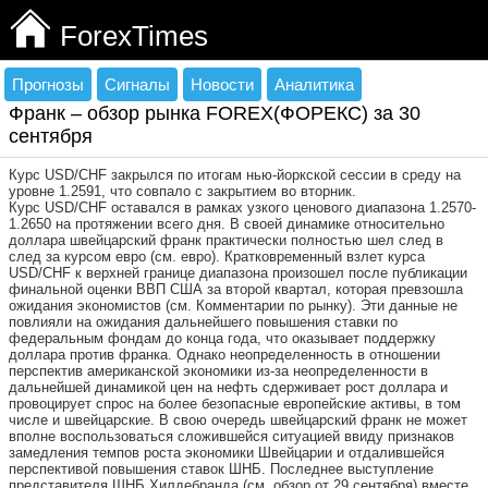
ForexTimes
Прогнозы
Сигналы
Новости
Аналитика
Франк – обзор рынка FOREX(ФОРЕКС) за 30
сентября
Курс USD/CHF закрылся по итогам нью-йоркской сессии в среду на
уровне 1.2591, что совпало с закрытием во вторник.
Курс USD/CHF оставался в рамках узкого ценового диапазона 1.2570-
1.2650 на протяжении всего дня. В своей динамике относительно
доллара швейцарский франк практически полностью шел след в
след за курсом евро (см. евро). Кратковременный взлет курса
USD/CHF к верхней границе диапазона произошел после публикации
финальной оценки ВВП США за второй квартал, которая превзошла
ожидания экономистов (см. Комментарии по рынку). Эти данные не
повлияли на ожидания дальнейшего повышения ставки по
федеральным фондам до конца года, что оказывает поддержку
доллара против франка. Однако неопределенность в отношении
перспектив американской экономики из-за неопределенности в
дальнейшей динамикой цен на нефть сдерживает рост доллара и
провоцирует спрос на более безопасные европейские активы, в том
числе и швейцарские. В свою очередь швейцарский франк не может
вполне воспользоваться сложившейся ситуацией ввиду признаков
замедления темпов роста экономики Швейцарии и отдалившейся
перспективой повышения ставок ШНБ. Последнее выступление
представителя ШНБ Хилдебранда (см. обзор от 29 сентября) вместе