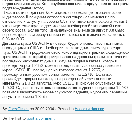
с данными института KoF, опубликованными в среду, являются ярким
подтверждением этому.
В частности по данным KoF, индекс опережающих экономических
индикаторов Швейцарии остался в сентябре без изменения по
отношению к августу на уровне 0,97, т.е. ниже критической отметки 1,
что свидетельствует о достижении швейцарской экономикой пика
своего роста. Более того, изначальное значение за август 0,8 было
пересмотрено в сторону понижения, также как и значение за июль с
0.96 до 0,95.
Динамика курса USD/CHF в четверг будет определяться данными,
выходящими в США и Швейцарии, а также движением курса евро.
Курс USD/CHF продолжил свою консолидацию в рамках сходящегося
треугольника, который формировался на дневном графике в течение
последних нескольких дней. В случае прорыва катета, который
проходит через 1.2650, может последовать ускореннее движение
курса USD/CHF наверх, целью которого станет 1.2765, с
промежуточным уровнем сопротивления на 1.2710. Если же,
произойдет прорыв гипотенузы (проведенной через дневные
минимумы 21 и 23 августа), курс USD/CHF рискует опуститься до
1.2500. Однако только после прорыва ниже уровня поддержки 1.2460
появится вероятность более глубокого падения, к уровням середины
августа, в районе 1.2375
By
ForexTimes
on 30.09.2004 · Posted in
Новости форекс
Be the first to
post a comment
.