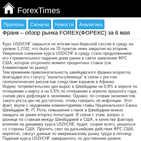
ForexTimes
Прогнозы
Сигналы
Новости
Аналитика
Франк – обзор рынка FOREX(ФОРЕКС) за 6 мая
Курс USD/CHF закрылся по итогам нью-йоркской сессии в среду на
уровне 1.2742, что было на 70 пунктов ниже закрытия во вторник.
Умеренное снижение курса USD/CHF в среду стало продолжением
его стремительного падения днем ранее в свете заявления ФРС
США, которое отсрочило момент процентных ставок (см.
Комментарии по рынку).
Тем временем привлекательность швейцарского франка возросла,
благодаря его статусу "валюты-убежища" в связи с ростом
геополитических рисков как следствие взрывов в Афинах.
Индекс потребительских цен вырос в Швейцарии на 0,8% в апреле по
отношению к марту и на 0,5% по отношению к апрелю прошлого года,
снизив риск дефляции в экономике. Однако, по словам экономистов,
такого роста цен не достаточно, чтобы говорить об инфляции. Этот
факт, вкупе с недавними комментариями главы Национального Банка
Швейцарии Ж.-П. Рота, повышение ставок в Швейцарии можно
ожидать не ранее второго полугодия. В связи с этим, вопрос о
разнице по ставкам между Швейцарией и США, в качестве фактора
влияния на динамику курса USD/CHF, будет, скорее всего, решаться
со стороны США. Пролить свет на дальнейшие действия ФРС США,
вероятно, смогут данные по американскому рынку труда в пятницу.
Падение курса USD/CHF завершилось по достижении уровня