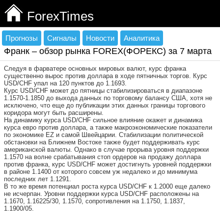
ForexTimes
Прогнозы
Сигналы
Новости
Аналитика
Франк – обзор рынка FOREX(ФОРЕКС) за 7 марта
Следуя в фарватере основных мировых валют, курс франка
существенно вырос против доллара в ходе пятничных торгов. Курс
USD/CHF упал на 120 пунктов до 1.1693.
Курс USD/CHF может до пятницы стабилизироваться в диапазоне
1.1570-1.1850 до выхода данных по торговому балансу США, хотя не
исключено, что еще до публикации этих данных границы торгового
коридора могут быть расширены.
На динамику курса USD/CHF сильное влияние окажет и динамика
курса евро против доллара, а также макроэкономические показатели
по экономике EZ и самой Швейцарии. Стабилизации политической
обстановки на Ближнем Востоке также будет поддерживать курс
американской валюты. Однако в случае прорыва уровня поддержки
1.1570 на волне срабатывания стоп ордеров на продажу доллара
против франка, курс USD/CHF может достигнуть уровней поддержки
в районе 1.1400 от которого совсем уж недалеко и до минимума
последних лет 1.1291.
В то же время потенциал роста курса USD/CHF к 1.2000 еще далеко
не исчерпан. Уровни поддержки курса USD/CHF расположены на
1.1670, 1.16225/30, 1.1570, сопротивления на 1.1750, 1.1837,
1.1900/05.