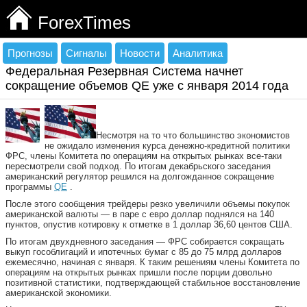
ForexTimes
Прогнозы
Сигналы
Новости
Аналитика
Федеральная Резервная Система начнет
сокращение объемов QE уже с января 2014 года
Несмотря на то что большинство экономистов
не ожидало изменения курса денежно-кредитной политики
ФРС, члены Комитета по операциям на открытых рынках все-таки
пересмотрели свой подход. По итогам декабрьского заседания
американский регулятор решился на долгожданное сокращение
программы
QE
.
После этого сообщения трейдеры резко увеличили объемы покупок
американской валюты — в паре с евро доллар поднялся на 140
пунктов, опустив котировку к отметке в 1 доллар 36,60 центов США.
По итогам двухдневного заседания — ФРС собирается сокращать
выкуп гособлигаций и ипотечных бумаг с 85 до 75 млрд долларов
ежемесячно, начиная с января. К таким решениям члены Комитета по
операциям на открытых рынках пришли после порции довольно
позитивной статистики, подтверждающей стабильное восстановление
американской экономики.