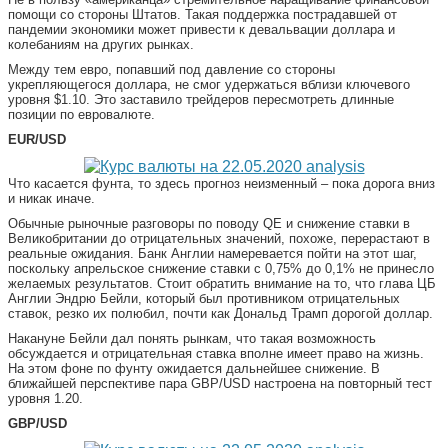
помощи со стороны Штатов. Такая поддержка пострадавшей от
пандемии экономики может привести к девальвации доллара и
колебаниям на других рынках.
Между тем евро, попавший под давление со стороны
укрепляющегося доллара, не смог удержаться вблизи ключевого
уровня $1.10. Это заставило трейдеров пересмотреть длинные
позиции по евровалюте.
EUR/USD
Что касается фунта, то здесь прогноз неизменный – пока дорога вниз
и никак иначе.
Обычные рыночные разговоры по поводу QE и снижение ставки в
Великобритании до отрицательных значений, похоже, перерастают в
реальные ожидания. Банк Англии намеревается пойти на этот шаг,
поскольку апрельское снижение ставки с 0,75% до 0,1% не принесло
желаемых результатов. Стоит обратить внимание на то, что глава ЦБ
Англии Эндрю Бейли, который был противником отрицательных
ставок, резко их полюбил, почти как Дональд Трамп дорогой доллар.
Накануне Бейли дал понять рынкам, что такая возможность
обсуждается и отрицательная ставка вполне имеет право на жизнь.
На этом фоне по фунту ожидается дальнейшее снижение. В
ближайшей перспективе пара GBP/USD настроена на повторный тест
уровня 1.20.
GBP/USD