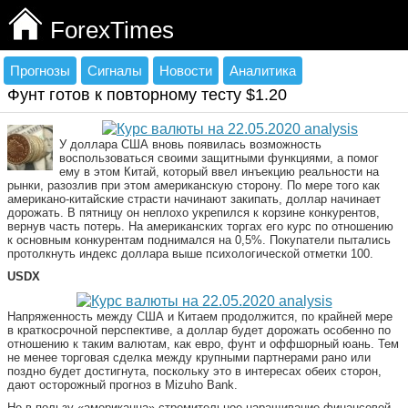
ForexTimes
Прогнозы
Сигналы
Новости
Аналитика
Фунт готов к повторному тесту $1.20
У доллара США вновь появилась возможность
воспользоваться своими защитными функциями, а помог
ему в этом Китай, который ввел инъекцию реальности на
рынки, разозлив при этом американскую сторону. По мере того как
американо-китайские страсти начинают закипать, доллар начинает
дорожать. В пятницу он неплохо укрепился к корзине конкурентов,
вернув часть потерь. На американских торгах его курс по отношению
к основным конкурентам поднимался на 0,5%. Покупатели пытались
протолкнуть индекс доллара выше психологической отметки 100.
USDХ
Напряженность между США и Китаем продолжится, по крайней мере
в краткосрочной перспективе, а доллар будет дорожать особенно по
отношению к таким валютам, как евро, фунт и оффшорный юань. Тем
не менее торговая сделка между крупными партнерами рано или
поздно будет достигнута, поскольку это в интересах обеих сторон,
дают осторожный прогноз в Mizuho Bank.
Не в пользу «американца» стремительное наращивание финансовой