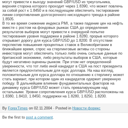
могут привести к выходу значений GBP/USD из треугольника,
верхняя сторона которого проходит через 1.8390, что может повлечь
за собой рост к 1.8450 и в последующем обеспечить тестирование
линии сопротивления долгосрочного нисходящего тренда в районе
1.8505.
В то же время снижение индекса PMI, а также падение цен на нефть
вместе с ростом на фондовых рынках США до определения
результатов выборов могут привести к очередной попытке
тестирования уровня поддержки в районе 1.8280, прорыв которого
открывает дорогу для курса GBP/USD до 1.8200. В отсутствии
перспектив повышения процентных ставок в Великобритании в
ближайшее время, спрос на стерлинговые активы со стороны
инвесторов могут обеспечить только либо очень сильные данные по
британской экономике, либо результаты выборов в США, которые
будут негативно оценены рынком. При этом нет определенной
уверенности, что тот либо иной кандидат в США на пост президента
является предпочтительным для курс доллара. На наш взгляд,
положительным для курса доллара по отношению к стерлингу может
стать вариант, при котором один из кандидатов одержит уверенную
победу. В дальнейшем влияние фундаментальных факторов на
динамику курса GBP/USD может стать превалирующим над
остальными. Уровни сопротивления курса GBP/USD расположены на
1.8380, 1.8410, 1.8450, поддержки на 1.8280, 1.8250, 1.8200.
By
ForexTimes
on 02.11.2004 · Posted in
Новости форекс
Be the first to
post a comment
.