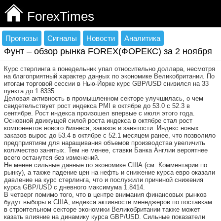
ForexTimes
Прогнозы
Сигналы
Новости
Аналитика
Фунт – обзор рынка FOREX(ФОРЕКС) за 2 ноября
Курс стерлинга в понедельник упал относительно доллара, несмотря
на благоприятный характер данных по экономике Великобритании. По
итогам торговой сессии в Нью-Йорке курс GBP/USD снизился на 33
пункта до 1.8335.
Деловая активность в промышленном секторе улучшилась, о чем
свидетельствует рост индекса PMI в октябре до 53.0 с 52.3 в
сентябре. Рост индекса произошел впервые с июля этого года.
Основной движущей силой роста индекса в октябре стал рост
компонентов нового бизнеса, заказов и занятости. Индекс новых
заказов вырос до 53.4 в октябре с 52.1 месяцем ранее, что позволило
предприятиям для наращивания объемов производства увеличить
количество занятых. Тем не менее, ставки Банка Англии вероятнее
всего останутся без изменений.
Не менее сильные данные по экономике США (см. Комментарии по
рынку), а также падение цен на нефть и снижение курса евро оказали
давление на курс стерлинга, что и послужили причиной снижения
курса GBP/USD с дневного максимума 1.8414.
В четверг помимо того, что в центре внимания финансовых рынков
будут выборы в США, индекса активности менеджеров по поставкам
в строительном секторе экономики Великобритании также может
казать влияние на динамику курса GBP/USD. Сильные показатели