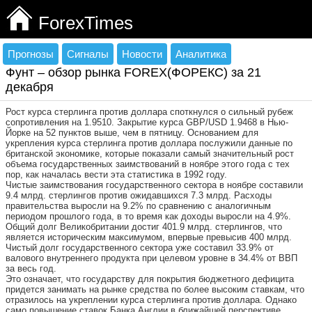
ForexTimes
Прогнозы
Сигналы
Новости
Аналитика
Фунт – обзор рынка FOREX(ФОРЕКС) за 21
декабря
Рост курса стерлинга против доллара споткнулся о сильный рубеж
сопротивления на 1.9510. Закрытие курса GBP/USD 1.9468 в Нью-
Йорке на 52 пунктов выше, чем в пятницу. Основанием для
укрепления курса стерлинга против доллара послужили данные по
британской экономике, которые показали самый значительный рост
объема государственных заимствований в ноябре этого года с тех
пор, как началась вести эта статистика в 1992 году.
Чистые заимствования государственного сектора в ноябре составили
9.4 млрд. стерлингов против ожидавшихся 7.3 млрд. Расходы
правительства выросли на 9.2% по сравнению с аналогичным
периодом прошлого года, в то время как доходы выросли на 4.9%.
Общий долг Великобритании достиг 401.9 млрд. стерлингов, что
является историческим максимумом, впервые превысив 400 млрд.
Чистый долг государственного сектора уже составил 33.9% от
валового внутреннего продукта при целевом уровне в 34.4% от ВВП
за весь год.
Это означает, что государству для покрытия бюджетного дефицита
придется занимать на рынке средства по более высоким ставкам, что
отразилось на укреплении курса стерлинга против доллара. Однако
само повышение ставок Банка Англии в ближайшей перспективе