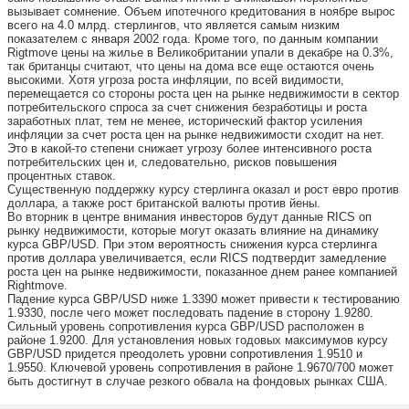
вызывает сомнение. Объем ипотечного кредитования в ноябре вырос
всего на 4.0 млрд. стерлингов, что является самым низким
показателем с января 2002 года. Кроме того, по данным компании
Rigtmove цены на жилье в Великобритании упали в декабре на 0.3%,
так британцы считают, что цены на дома все еще остаются очень
высокими. Хотя угроза роста инфляции, по всей видимости,
перемещается со стороны роста цен на рынке недвижимости в сектор
потребительского спроса за счет снижения безработицы и роста
заработных плат, тем не менее, исторический фактор усиления
инфляции за счет роста цен на рынке недвижимости сходит на нет.
Это в какой-то степени снижает угрозу более интенсивного роста
потребительских цен и, следовательно, рисков повышения
процентных ставок.
Существенную поддержку курсу стерлинга оказал и рост евро против
доллара, а также рост британской валюты против йены.
Во вторник в центре внимания инвесторов будут данные RICS оп
рынку недвижимости, которые могут оказать влияние на динамику
курса GBP/USD. При этом вероятность снижения курса стерлинга
против доллара увеличивается, если RICS подтвердит замедление
роста цен на рынке недвижимости, показанное днем ранее компанией
Rightmove.
Падение курса GBP/USD ниже 1.3390 может привести к тестированию
1.9330, после чего может последовать падение в сторону 1.9280.
Сильный уровень сопротивления курса GBP/USD расположен в
районе 1.9200. Для установления новых годовых максимумов курсу
GBP/USD придется преодолеть уровни сопротивления 1.9510 и
1.9550. Ключевой уровень сопротивления в районе 1.9670/700 может
быть достигнут в случае резкого обвала на фондовых рынках США.