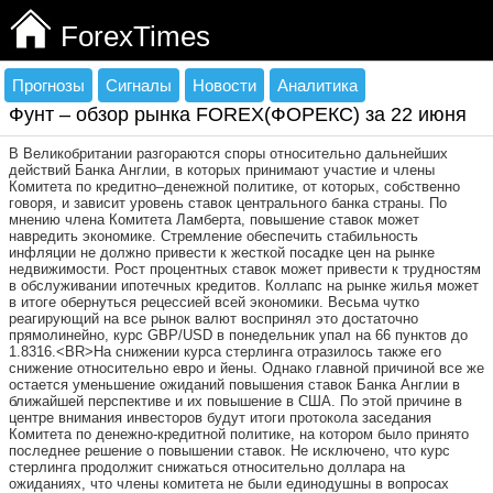
ForexTimes
Прогнозы
Сигналы
Новости
Аналитика
Фунт – обзор рынка FOREX(ФОРЕКС) за 22 июня
В Великобритании разгораются споры относительно дальнейших
действий Банка Англии, в которых принимают участие и члены
Комитета по кредитно–денежной политике, от которых, собственно
говоря, и зависит уровень ставок центрального банка страны. По
мнению члена Комитета Ламберта, повышение ставок может
навредить экономике. Стремление обеспечить стабильность
инфляции не должно привести к жесткой посадке цен на рынке
недвижимости. Рост процентных ставок может привести к трудностям
в обслуживании ипотечных кредитов. Коллапс на рынке жилья может
в итоге обернуться рецессией всей экономики. Весьма чутко
реагирующий на все рынок валют воспринял это достаточно
прямолинейно, курс GBP/USD в понедельник упал на 66 пунктов до
1.8316.<BR>На снижении курса стерлинга отразилось также его
снижение относительно евро и йены. Однако главной причиной все же
остается уменьшение ожиданий повышения ставок Банка Англии в
ближайшей перспективе и их повышение в США. По этой причине в
центре внимания инвесторов будут итоги протокола заседания
Комитета по денежно-кредитной политике, на котором было принято
последнее решение о повышении ставок. Не исключено, что курс
стерлинга продолжит снижаться относительно доллара на
ожиданиях, что члены комитета не были единодушны в вопросах