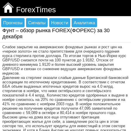
ForexTimes
Прогнозы
Сигналы
Новости
Аналитика
Фунт – обзор рынка FOREX(ФОРЕКС) за 30
декабря
Слабое закрытие на американских фондовых рынках и рост цен на
«черное золото» не стало препятствием для очередного падения
курса стерлинга против доллара. По итогам торгов в Нью-Йорке курс
GBP/USD снизился почти на 100 пунктов до 1.9182. Отскок от
дневного минимума 1.9120 и более высокий уровень закрытия
GBP/USD и связан со снижение ведущих американских фондовых
индексов.
Давление на стерлинг оказали слабые данные Британской банковской
ассоциации по ипотечному кредитованию. В соответствии с отчетом
ББА объем выданных ипотечных кредитов вырос на 4.0 млрд.
стерлингов в ноябре, что ниже октябрьского и сентябрьского
показателей в 4.4 млрд. Количество кредитов одобренных к выдаче в
ноябре снизилось на 20% по сравнению с октябрьским уровнем и на
41% по сравнению с ноябрем 2003 года. В ноябре положительное
решение на получение кредитов получили 47,095 заявителей по
сравнению с 59,089 в октябре и 80,414 в ноябре прошлого года.
Высокие цены на дома все еще отпугивают британцев
приобретающих жилье для себя, а замедление роста цен в этом
секторе тех, кто использует кредиты для инвестиций в этом секторе
экономики. И хотя в Банке Англии не находят прямых доказательств