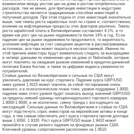
взаимосвязи между ростом цен на дома и ростом потребительских
расходов, тем не менее, для британцев инвестиции в индустрию
строительства является традиционным способом инвестиций и
получения доходов. При этом отдача от этих инвестиций значительно
выше, чем темпы роста заработных плат по стране и, соответственно,
влияние на инфляционные процессы этих факторов различно. Темпы
роста заработной платы в Великобритании составляют 4.1%, в то
время как рост цен на рынке недвижимости более 14% в год. Если
падение цен на рынке недвижимости продолжится, то вероятность
усиления инфляции за счет смещения акцентов в рассматриваемых
источниках, все-таки может оказаться несопоставимой. Именно по
этой причине инвесторы будут внимательно следить за выходящими
в четверг данными по изменению цен на дома от Nationwide, которые
могут повлиять на ожидания рынком изменений в кредитно-денежной
политике Банка Англии, а также за цифрами индекса уверенности
потребителей.
Слабые данные по Великобритании и сильные по США могут
увеличить давление на курс стерлинга. Падение курса GBP/USD
ниже уровня 1.9115 может повлечь за собой тестирование очень
важного, и в психологическом плане тоже, уровня поддержки 1.9000.
падение ниже этого уровня будет означать выход значений GBP/USD
за пределы нижней границы четырехнедельного торгового коридора
1.9000-1.9500, и не исключено, смену тренда с восходящего на
нисходящий. Сильные данные по Великобритании и слабые по США
могут подстегнуть спрос инвесторов на европейские активы в конце
года, и тем самым обеспечить рост курса стерлинга против доллара
выше 1.9260, 1.9320. Рост курса GBP/USD выше 1.9410 может
произойти в случае резкого падения на фондовых рынках США.
Ключевой уровень сопротивления расположен на 1.9510.