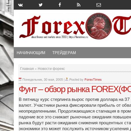
НАЧИНАЮЩИМ
ТРЕЙДЕРАМ
Главная
»
Новости форекс
Понедельник, 30 мая, 2005
|
Posted by
ForexTimes
Фунт – обзор рынка FOREX(ФО
В пятницу курс стерлинга вырос против доллара на 
валют. Участники рынка фиксировали прибыль от обва
неопределенными. Продолжающаяся стагнация в промыш
падение все это снижает рыночные ожидания повышения
рынка будут расти ожидания снижения процентных ста
экономики это может послужить источником усиления 