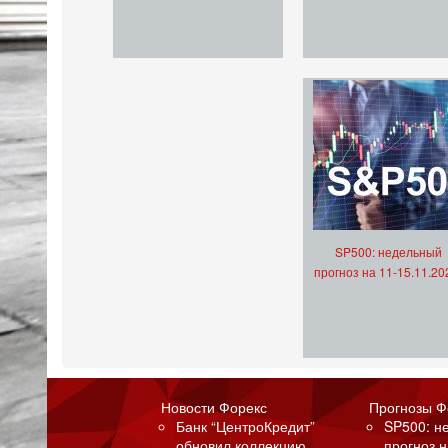
SP500: недельный
прогноз на 11-15.11.20
Новости Форекс
Прогнозы Ф
Банк “ЦентроКредит”
SP500: н
обновил коллекцию
прогноз н