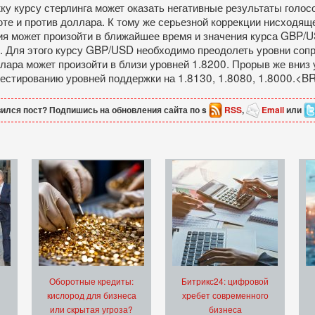
у курсу стерлинга может оказать негативные результаты голосо
юте и против доллара. К тому же серьезной коррекции нисходя
ция может произойти в ближайшее время и значения курса GBP/U
 Для этого курсу GBP/USD необходимо преодолеть уровни сопро
лара может произойти в близи уровней 1.8200. Прорыв же вниз 
тестированию уровней поддержки на 1.8130, 1.8080, 1.8000.<B
ился пост? Подпишись на обновления сайта по s
RSS
,
Email
или
Оборотные кредиты:
Битрикс24: цифровой
кислород для бизнеса
хребет современного
или скрытая угроза?
бизнеса