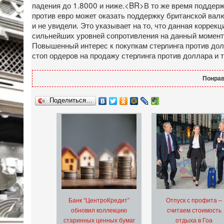
падения до 1.8000 и ниже.<BR>В то же время поддержк
против евро может оказать поддержку британской вал
и не увидели. Это указывает на то, что данная коррек
сильнейших уровней сопротивления на данный момент.
Повышенный интерес к покупкам стерлинга против дол
стоп ордеров на продажу стерлинга против доллара и 
Понрав
Поделиться…
Банк “ЦентроКредит”
Отпуск с профита –
обновил коллекцию
считаем стоимость
старинных ценных бумаг
отдыха в Гоа