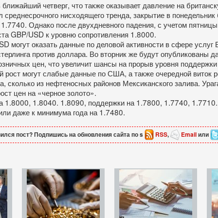
 ближайший четверг, что также оказывает давление на британс
л среднесрочного нисходящего тренда, закрытие в понедельник
1.7740. Однако после двухдневного падения, с учетом пятницы
ста GBP/USD к уровню сопротивления 1.8000.
SD могут оказать данные по деловой активности в сфере услуг
терлинга против доллара. Во вторник же будут опубликованы д
зничных цен, что увеличит шансы на прорыв уровня поддержки 
 рост могут слабые данные по США, а также очередной виток ро
ка, сколько из нефтеносных районов Мексиканского залива. Ур
ост цен на «черное золото».
1.8000, 1.8040. 1.8090, поддержки на 1.7800, 1.7740, 1.771
или даже к минимума года на 1.7480.
ился пост? Подпишись на обновления сайта по s
RSS
,
Email
или