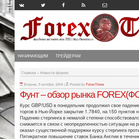
НАЧИНАЮЩИМ
ТРЕЙДЕРАМ
Главная
»
Новости форекс
Вторник, 5 октября, 2004
|
Posted by
ForexTimes
Фунт – обзор рынка FOREX(ФО
Курс GBP/USD в понедельник продолжил свое падение,
торгов в Нью-Йорке закрытие 1.7840, на 150 пунктов 
Падению стерлинга в немалой степени способствовал
снижается в связи с неопределенностью ситуации на р
оказал существенной поддержки курсу стерлинга проти
Пятикратное повышение ставок Банка Англии в течение