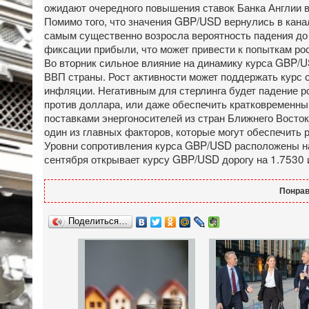
ожидают очередного повышения ставок Банка Англии в
Помимо того, что значения GBP/USD вернулись в кана
самым существенно возросла вероятность падения до 
фиксации прибыли, что может привести к попыткам ро
Во вторник сильное влияние на динамику курса GBP/U
ВВП страны. Рост активности может поддержать курс с
инфляции. Негативным для стерлинга будет падение ро
против доллара, или даже обеспечить кратковременный
поставками энергоносителей из стран Ближнего Восто
один из главных факторов, которые могут обеспечить р
Уровни сопротивления курса GBP/USD расположены на 
сентября открывает курсу GBP/USD дорогу на 1.7530 
Понрав
Поделиться…