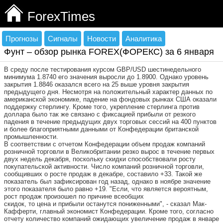
ForexTimes
Прогнозы
Сигналы
Новости
Аналитика
Фунт – обзор рынка FOREX(ФОРЕКС) за 6 января
В среду после тестирования курсом GBP/USD шестинедельного
минимума 1.8740 его значения выросли до 1.8900. Однако уровень
закрытия 1.8846 оказался всего на 25 выше уровня закрытия
предыдущего дня. Несмотря на положительный характер данных по
американской экономике, падение на фондовых рынках США оказали
поддержку стерлингу. Кроме того, укрепление стерлинга против
доллара было так же связано с фиксацией прибыли от резкого
падения в течение предыдущих двух торговых сессий на 400 пунктов
и более благоприятными данными от Конфедерации британской
промышленности.
В соответствии с отчетом Конфедерации объем продаж компаний
розничной торговли в Великобритании резко вырос в течение первых
двух недель декабря, поскольку скидки способствовали росту
покупательской активности. Число компаний розничной торговли,
сообщивших о росте продаж в декабре, составило +33. Такой же
показатель был зафиксирован год назад, однако в ноябре значение
этого показателя было равно +19. "Если, что является вероятным,
рост продаж произошел по причине всеобщих
скидок, то цена и прибыли останутся пониженными", - сказал Мак-
Кафферти, главный экономист Конфедерации. Кроме того, согласно
отчету количество компаний ожидающих увеличение продаж в январе