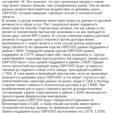
составляет +8. Это означает, что рост розничных продаж в новом
году может оказать меньше, чем планировалось ранее. Тем не менее,
данные оказали благоприятное воздействие на динамику курса
GBP/USD, который завершил торговую сессию в положительной
области.
В четверг в центре внимания инвесторов окажутся данные по деловой
активности в сфере услуг. Рост показателя может подвигнуть
инвесторов на покупки стерлинговых активов, так как сфера услуг
является локомотивом британской экономики и на нее приходится
более двух третей ВВП страны. В случае снижения индекса деловой
активности падание курса стерлинга против доллара может
возобновиться с новой силой и в этом случае вполне реальным
представляется тестирование курсом GBP/USD уровня поддержки в
районе 1.8650. Очередной прорыв курсом GBP/USD уровня
поддержки на 1.8775 предоставит ему такую возможность. Целью
наметившейся тенденции краткосрочного нисходящего тренда курса
GBP/USD могут стать уровни поддержки в районе 1.8520. Однако
почти трехлетний восходящий тренд GBP/USD будет оставаться
таковым до падения к линии этого тренда, проходящей в районе
1.7010. В тоже время в ближайшей перспективе, если не произойдет
разворота в динамике курса GBP/USD, а это может случиться при
неблагоприятном характере данных по рынку труда в США в пятницу,
стерлинг может снизиться относительно доллара и до 1.8000. При
возобновлении роста курса стерлинга против доллара возможно
тестирование уровня сопротивления в районе 1.9140, являющегося
прошлогодним февральским максимумом.
Динамика курса GBP/USD будет определяться данными по
Великобритании и США, а также общим настроем инвесторов в
отношении пятничных данных по американской экономике.
Уровни поддержки курса GBP/USD расположены на 1.8775, 1.8700,