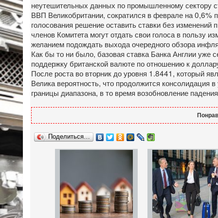
неутешительных данных по промышленному сектору ст
ВВП Великобритании, сократился в феврале на 0,6% по 
голосования решение оставить ставки без изменений 
членов Комитета могут отдать свои голоса в пользу и
желанием подождать выхода очередного обзора инфля
Как бы то ни было, базовая ставка Банка Англии уже 
поддержку британской валюте по отношению к доллару
После роста во вторник до уровня 1.8441, который яв
Велика вероятность, что продолжится консолидация в
границы диапазона, в то время возобновление падения
Понрав
Поделиться…