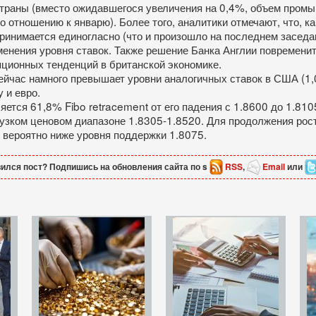
раны (вместо ожидавшегося увеличения на 0,4%, объем промы
отношению к январю). Более того, аналитики отмечают, что, как
принимается единогласно (что и произошло на последнем засед
зменения уровня ставок. Также решение Банка Англии повремени
ционных тенденций в британской экономике.
сейчас намного превышает уровни аналогичных ставок в США (1
 и евро.
ляется 61,8% Fibo retracement от его падения с 1.8600 до 1.8
 узком ценовом диапазоне 1.8305-1.8520. Для продолжения рост
 вероятно ниже уровня поддержки 1.8075.
ился пост? Подпишись на обновления сайта по s
RSS
,
Email
или