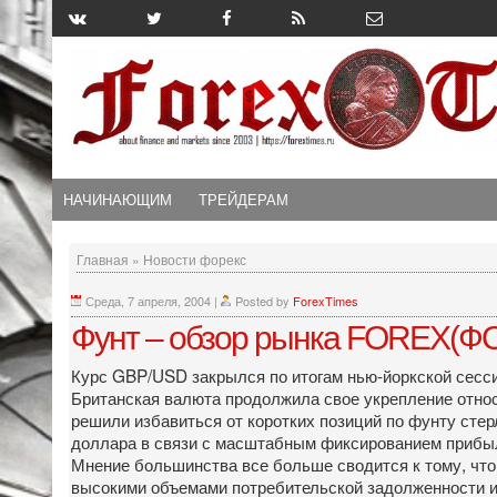
НАЧИНАЮЩИМ
ТРЕЙДЕРАМ
Главная
»
Новости форекс
Среда, 7 апреля, 2004
|
Posted by
ForexTimes
Фунт – обзор рынка FOREX(ФО
Курс GBP/USD закрылся по итогам нью-йоркской сессии
Британская валюта продолжила свое укрепление относи
решили избавиться от коротких позиций по фунту сте
доллара в связи с масштабным фиксированием прибыли
Мнение большинства все больше сводится к тому, что 
высокими объемами потребительской задолженности и 