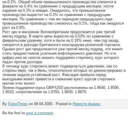
на 0.2%. Общий объем промышленного производства снизился в
феврале на 0.4% по сравнению с предыдущим месяцем, после
падения на 0.3% в январе. Ожидалось, что промышленное
производство вырастет на 0.2% по сравнению с предыдущим
месяцем. По сравнению с тем же периодом предыдущего года
промышленное производство снизилось на 0.1%, тогда как ожидался
рост на 0.8%.
Рост цен в магазинах Великобритании продолжается уже третий
месяц подряд. В марте цены выросли на 0.53% по сравнению с
февральским уровнем, хотя и были на 0.18% ниже, чем год назад,
говорится в докладе Британского консорциума розничной торговли.
Однако рост цен продолжается уже тритий месяц подряд, что может
стать предвестником усиления инфляционного давления. Но эти
цифры уже не смогли оказать поддержки стерлингу, курс которого
падал против доллара.
В пятницу курс стерлинга может подвергнуться давлению, как со
стороны евро, так и йены, относительно которых он демонстрировал в
течение недели устойчивый рост. Фиксация прибыли перед
выходными может привести к снижению кросс курсов стерлинга
против этих валют.
Уровни поддержки курса GBP/USD расположены на 1.8640, 1.8590,
1.8510, сопротивления на 1.8755, 1.8830, 1.8875.
By
ForexTimes
on 08.04.2005 · Posted in
Новости форекс
Be the first to
post a comment
.