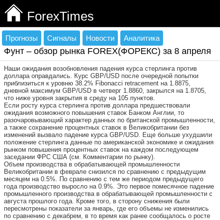
ForexTimes
Прогнозы
Сигналы
Новости
Аналитика
Фунт – обзор рынка FOREX(ФОРЕКС) за 8 апреля
Наши ожидания возобновления падения курса стерлинга против
доллара оправдались. Курс GBP/USD после очередной попытки
приблизиться к уровню 38.2% Fibonacci retracement на 1.8875,
дневной максимум GBP/USD в четверг 1.8860, закрылся на 1.8705,
что ниже уровня закрытия в среду на 105 пунктов.
Если росту курса стерлинга против доллара предшествовали
ожидания возможного повышения ставок Банком Англии, то
разочаровывающий характер данных по британской промышленности,
а также сохранение процентных ставок в Великобритании без
изменений вызвало падение курса GBP/USD. Еще больше ухудшили
положение стерлинга данные по американской экономике и ожидания
рынком повышения процентных ставок на каждом последующем
заседании ФРС США (см. Комментарии по рынку).
Объем производства в обрабатывающей промышленности
Великобритании в феврале снизился по сравнению с предыдущим
месяцем на 0.5%. По сравнению с тем же периодом предыдущего
года производство выросло на 0.9%. Это первое помесячное падение
промышленного производства в обрабатывающей промышленности с
августа прошлого года. Кроме того, в сторону снижения были
пересмотрены показатели за январь, где его объемы не изменились
по сравнению с декабрем, в то время как ранее сообщалось о росте