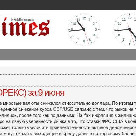
РЕКС) за 9 июня
ные мировые валюты снижался относительно доллара. По итогам 
меренное снижение курса GBP/USD связано с тем, что рынок не
илились, после того как по данными Halifax инфляция в жилищн
я на явную уверенность рынка в то, что ставки ФРС США в кон
может только увеличить привлекательность активов деноминиро
 могут оказать выходящие в среду данные по торговому балан