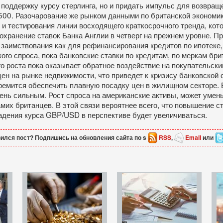
поддержку курсу стерлинга, но и придать импульс для возвра
0. Разочарование же рынком данными по британской экономике
и тестирования линии восходящего краткосрочного тренда, кото
хранение ставок Банка Англии в четверг на прежнем уровне. П
аимствования как для рефинансирования кредитов по ипотеке, т
ого спроса, пока банковские ставки по кредитам, по меркам бри
 роста пока оказывает обратное воздействие на покупательски
н на рынке недвижимости, что приведет к кризису банковской с
тремится обеспечить плавную посадку цен в жилищном секторе.
ень сильным. Рост спроса на американские активы, может умен
их британцев. В этой связи вероятнее всего, что повышение с
адения курса GBP/USD в перспективе будет увеличиваться.
ился пост? Подпишись на обновления сайта по s
RSS
,
Email
или