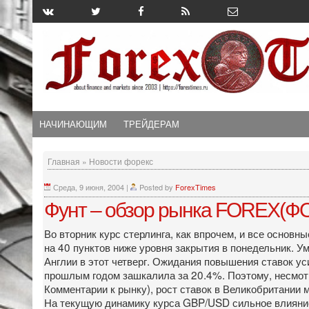
НАЧИНАЮЩИМ
ТРЕЙДЕРАМ
Главная
»
Новости форекс
Среда, 9 июня, 2004
|
Posted by
ForexTimes
Фунт – обзор рынка FOREX(ФО
Во вторник курс стерлинга, как впрочем, и все основ
на 40 пунктов ниже уровня закрытия в понедельник. У
Англии в этот четверг. Ожидания повышения ставок ус
прошлым годом зашкалила за 20.4%. Поэтому, несмотр
Комментарии к рынку), рост ставок в Великобритании 
На текущую динамику курса GBP/USD сильное влияние