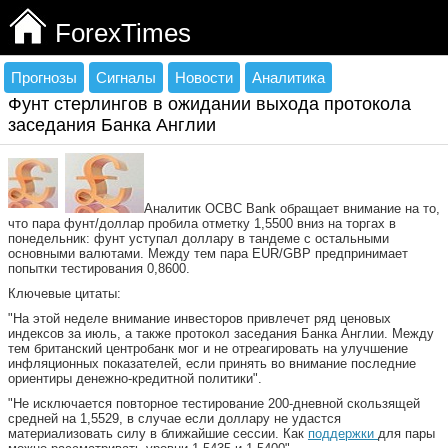
ForexTimes
Прогнозы
Сигналы
Новости
Аналитика
Фунт стерлингов в ожидании выхода протокола
заседания Банка Англии
Аналитик OCBC Bank обращает внимание на то,
что пара фунт/доллар пробила отметку 1,5500 вниз на торгах в
понедельник: фунт уступал доллару в тандеме с остальными
основными валютами. Между тем пара EUR/GBP предпринимает
попытки тестирования 0,8600.
Ключевые цитаты:
"На этой неделе внимание инвесторов привлечет ряд ценовых
индексов за июль, а также протокол заседания Банка Англии. Между
тем британский центробанк мог и не отреагировать на улучшение
инфляционных показателей, если принять во внимание последние
ориентиры денежно-кредитной политики".
"Не исключается повторное тестирование 200-дневной скользящей
средней на 1,5529, в случае если доллару не удастся
материализовать силу в ближайшие сессии. Как
поддержки
для пары