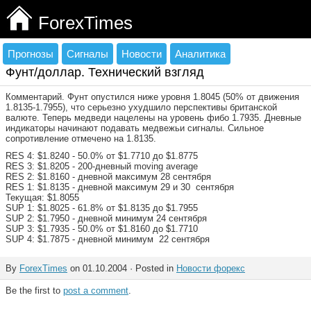
ForexTimes
Прогнозы
Сигналы
Новости
Аналитика
Фунт/доллар. Технический взгляд
Комментарий. Фунт опустился ниже уровня 1.8045 (50% от движения
1.8135-1.7955), что серьезно ухудшило перспективы британской
валюте. Теперь медведи нацелены на уровень фибо 1.7935. Дневные
индикаторы начинают подавать медвежьи сигналы. Сильное
сопротивление отмечено на 1.8135.
RES 4: $1.8240 - 50.0% от $1.7710 до $1.8775
RES 3: $1.8205 - 200-дневный moving average
RES 2: $1.8160 - дневной максимум 28 сентября
RES 1: $1.8135 - дневной максимум 29 и 30 сентября
Текущая: $1.8055
SUP 1: $1.8025 - 61.8% от $1.8135 до $1.7955
SUP 2: $1.7950 - дневной минимум 24 сентября
SUP 3: $1.7935 - 50.0% от $1.8160 до $1.7710
SUP 4: $1.7875 - дневной минимум 22 сентября
By
ForexTimes
on 01.10.2004 · Posted in
Новости форекс
Be the first to
post a comment
.