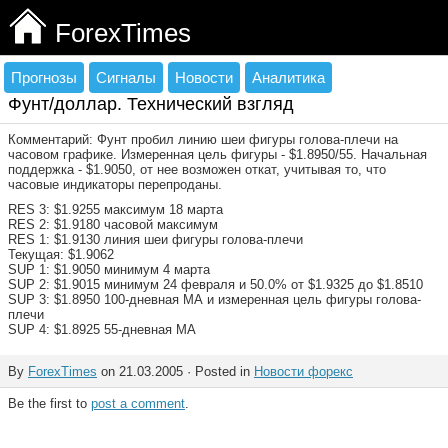
ForexTimes
Прогнозы
Сигналы
Новости
Аналитика
Фунт/доллар. Технический взгляд
Комментарий: Фунт пробил линию шеи фигуры голова-плечи на
часовом графике. Измеренная цель фигуры - $1.8950/55. Начальная
поддержка - $1.9050, от нее возможен откат, учитывая то, что
часовые индикаторы перепроданы.
RES 3: $1.9255 максимум 18 марта
RES 2: $1.9180 часовой максимум
RES 1: $1.9130 линия шеи фигуры голова-плечи
Текущая: $1.9062
SUP 1: $1.9050 минимум 4 марта
SUP 2: $1.9015 минимум 24 февраля и 50.0% от $1.9325 до $1.8510
SUP 3: $1.8950 100-дневная МА и измеренная цель фигуры голова-
плечи
SUP 4: $1.8925 55-дневная МА
By
ForexTimes
on 21.03.2005 · Posted in
Новости форекс
Be the first to
post a comment
.