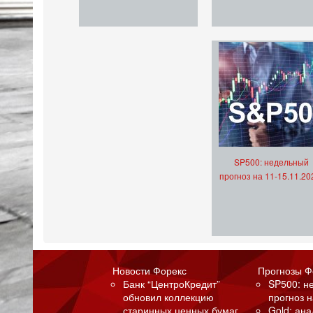
SP500: недельный
прогноз на 11-15.11.20
Новости Форекс
Прогнозы Ф
Банк “ЦентроКредит”
SP500: н
обновил коллекцию
прогноз н
старинных ценных бумаг
Gold: ан