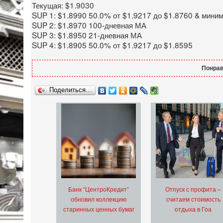
Текущая: $1.9030
SUP 1: $1.8990 50.0% от $1.9217 до $1.8760 & мини
SUP 2: $1.8970 100-дневная МА
SUP 3: $1.8950 21-дневная МА
SUP 4: $1.8905 50.0% от $1.9217 до $1.8595
Понрав
Поделиться…
Банк “ЦентроКредит”
Отпуск с профита –
обновил коллекцию
считаем стоимость
старинных ценных бумаг
отдыха в Гоа