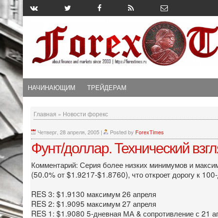
НАЧИНАЮЩИМ
ТРЕЙДЕРАМ
Главная
»
Новости форекс
Четверг, 28 апреля, 2005
|
Posted by
ForexTimes
Фунт/доллар. Технический взг
Комментарий: Серия более низких минимумов и максим
(50.0% от $1.9217-$1.8760), что откроет дорогу к 10
RES 3: $1.9130 максимум 26 апреля
RES 2: $1.9095 максимум 27 апреля
RES 1: $1.9080 5-дневная МА & сопротивление с 21 а