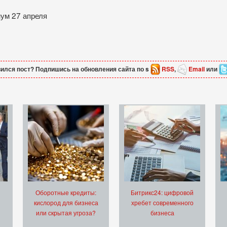
мум 27 апреля
ился пост? Подпишись на обновления сайта по s
RSS
,
Email
или
Оборотные кредиты:
Битрикс24: цифровой
кислород для бизнеса
хребет современного
или скрытая угроза?
бизнеса