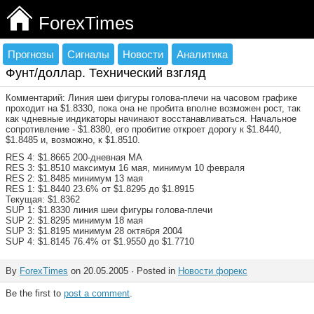
ForexTimes
Прогнозы
Сигналы
Новости
Аналитика
Фунт/доллар. Технический взгляд
Комментарий: Линия шеи фигуры голова-плечи на часовом графике
проходит на $1.8330, пока она не пробита вполне возможен рост, так
как чдневные индикаторы начинают восстанавливаться. Начальное
сопротивление - $1.8380, его пробитие откроет дорогу к $1.8440,
$1.8485 и, возможно, к $1.8510.
RES 4: $1.8665 200-дневная МА
RES 3: $1.8510 максимум 16 мая, минимум 10 февраля
RES 2: $1.8485 минимум 13 мая
RES 1: $1.8440 23.6% от $1.8295 до $1.8915
Текущая: $1.8362
SUP 1: $1.8330 линия шеи фигуры голова-плечи
SUP 2: $1.8295 минимум 18 мая
SUP 3: $1.8195 минимум 28 октября 2004
SUP 4: $1.8145 76.4% от $1.9550 до $1.7710
By
ForexTimes
on 20.05.2005 · Posted in
Новости форекс
Be the first to
post a comment
.