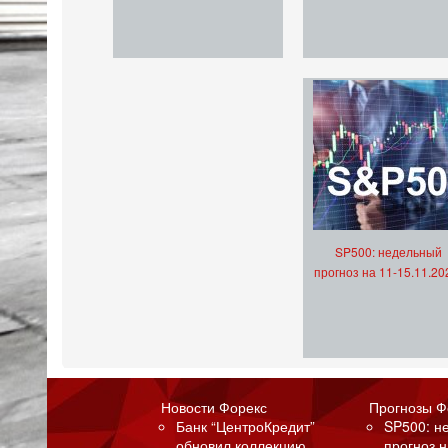
SP500: недельный
прогноз на 11-15.11.20
Новости Форекс
Прогнозы Ф
Банк “ЦентроКредит”
SP500: н
обновил коллекцию
прогноз н