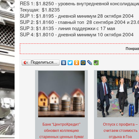
RES 1: $1.8250 - уровень внутредневной консолидаци
Текущая: $1.8235
SUP 1: $1.8195 - дневной минимум 28 октября 2004
SUP 2: $1.8160 - главный топ 28 сентября 2004 и 23
SUP 3: $1.8135 - линия поддержки с 17 мая
SUP 4: $1.8010 - дневной минимум 10 октября 2004
Понрав
Поделиться…
Банк “ЦентроКредит”
Отпуск с профита –
обновил коллекцию
считаем стоимость
старинных ценных бумаг
отдыха в Гоа