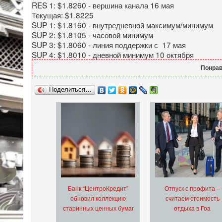
RES 1: $1.8260 - вершина канала 16 мая
Текущая: $1.8225
SUP 1: $1.8160 - внутредневной максимум/минимум
SUP 2: $1.8105 - часовой минимум
SUP 3: $1.8060 - линия поддержки с 17 мая
SUP 4: $1.8010 - дневной минимум 10 октября
Понрав
Поделиться…
Банк “ЦентроКредит”
Отпуск с профита –
обновил коллекцию
считаем стоимость
старинных ценных бумаг
отдыха в Гоа