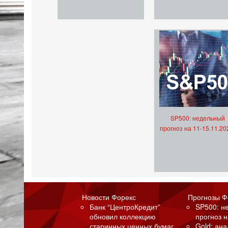
SP500: недельный
прогноз на 11-15.11.20
Новости Форекс
Прогнозы Ф
Банк “ЦентроКредит”
SP500: н
обновил коллекцию
прогноз н
старинных ценных бумаг
Gold: ан