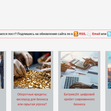
ился пост? Подпишись на обновления сайта по s
RSS
,
Email
или
Оборотные кредиты:
Битрикс24: цифровой
кислород для бизнеса
хребет современного
или скрытая угроза?
бизнеса