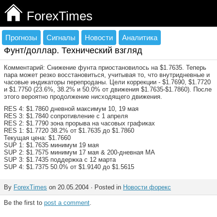
ForexTimes
Прогнозы
Сигналы
Новости
Аналитика
Фунт/доллар. Технический взгляд
Комментарий: Снижение фунта приостановилось на $1.7635. Теперь
пара может резко восстановиться, учитывая то, что внутридневные и
часовые индикаторы перепроданы. Цели коррекции - $1.7690, $1.7720
и $1.7750 (23.6%, 38.2% и 50.0% от движения $1.7635-$1.7860). После
этого вероятно продолжение нисходящего движения.
RES 4: $1.7860 дневной максимум 10, 19 мая
RES 3: $1.7840 сопротивление с 1 апреля
RES 2: $1.7790 зона прорыва на часовых графиках
RES 1: $1.7720 38.2% от $1.7635 до $1.7860
Текущая цена: $1.7660
SUP 1: $1.7635 минимум 19 мая
SUP 2: $1.7575 минимум 17 мая & 200-дневная МА
SUP 3: $1.7435 поддержка с 12 марта
SUP 4: $1.7375 50.0% от $1.9140 до $1.5615
By
ForexTimes
on 20.05.2004 · Posted in
Новости форекс
Be the first to
post a comment
.