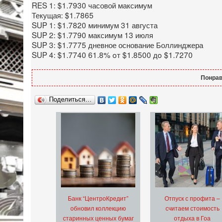
RES 1: $1.7930 часовой максимум
Текущая: $1.7865
SUP 1: $1.7820 минимум 31 августа
SUP 2: $1.7790 максимум 13 июля
SUP 3: $1.7775 дневное основание Боллинджера
SUP 4: $1.7740 61.8% oт $1.8500 дo $1.7270
Понрав
Поделиться…
Банк “ЦентроКредит”
Отпуск с профита –
обновил коллекцию
считаем стоимость
старинных ценных бумаг
отдыха в Гоа