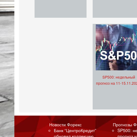
SP500: недельный
прогноз на 11-15.11.20
Новости Форекс
Прогнозы Ф
Банк “ЦентроКредит”
SP500: н
обновил коллекцию
прогноз н