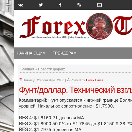
НАЧИНАЮЩИМ
ТРЕЙДЕРАМ
Главная
»
Новости форекс
Пятница, 23 сентября, 2005
|
Posted by
ForexTimes
Фунт/доллар. Технический взг
Комментарий: Фунт опускается к нижней границе Болл
уровней. Начальное сопротивление - $1.7930.
RES 4: $1.8160 21-дневная МА
RES 3: $1.8000 50.0% oт $1.7845 дo $1.8150 & 38.2
RES 2: $1.7975 5-дневная МА