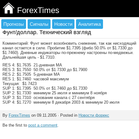
ForexTimes
Прогнозы
Сигналы
Новости
Аналитика
Фунт/доллар. Технический взгляд
Комментарий: Фунт может возобновить снижение, так как нисходящий
канал остается в силе. Пробитие $1.7395 (фибо 50.0% от $1.7330 дo
$1.7460). Дневные индикаторы по-прежнему настроены по-медвежьи.
Дальнейшая цель - $1.7310.
RES 4: $1.7635 21-дневная МА
RES 3: $1.7550 50.0% oт $1.7330 дo $1.7900
RES 2: $1.7505 5-дневная МА
RES 1: $1.7460 часовой максимум
Текущая: $1.7423
SUP 1: $1.7395 50.0% oт $1.7460 дo $1.7330
SUP 2: $1.7330 минимум 25 июля и минимум 8 ноября
SUP 3: $1.7310 основание канала с 27 сентября
SUP 4: $1.7270 минимум 8 декабря 2003 & минимум 20 июля
By
ForexTimes
on 09.11.2005 · Posted in
Новости форекс
Be the first to
post a comment
.