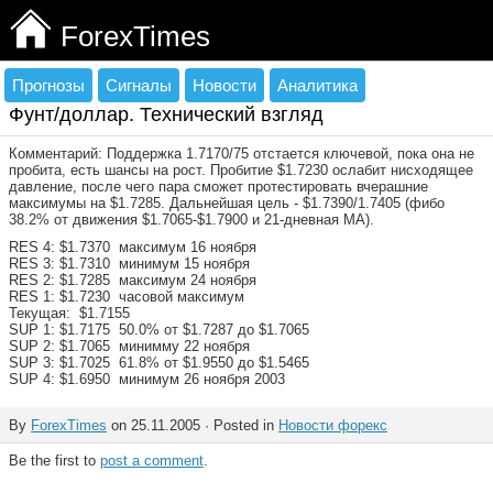
ForexTimes
Прогнозы
Сигналы
Новости
Аналитика
Фунт/доллар. Технический взгляд
Комментарий: Поддержка 1.7170/75 отстается ключевой, пока она не
пробита, есть шансы на рост. Пробитие $1.7230 ослабит нисходящее
давление, после чего пара сможет протестировать вчерашние
максимумы на $1.7285. Дальнейшая цель - $1.7390/1.7405 (фибо
38.2% от движения $1.7065-$1.7900 и 21-дневная МА).
RES 4: $1.7370 максимум 16 ноября
RES 3: $1.7310 минимум 15 ноября
RES 2: $1.7285 максимум 24 ноября
RES 1: $1.7230 часовой максимум
Текущая: $1.7155
SUP 1: $1.7175 50.0% oт $1.7287 дo $1.7065
SUP 2: $1.7065 минимму 22 ноября
SUP 3: $1.7025 61.8% oт $1.9550 дo $1.5465
SUP 4: $1.6950 минимум 26 ноября 2003
By
ForexTimes
on 25.11.2005 · Posted in
Новости форекс
Be the first to
post a comment
.