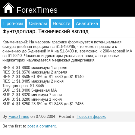
ForexTimes
Прогнозы
Сигналы
Новости
Аналитика
Фунт/доллар. Технический взгляд
Комментарий: На часовом графике формируется потенциальная
фигура двойная верщина на $1.8480/85, что может привести к
снижению до 5-дневной МА на $1.8400 и, возможно, к 200-часовой МА
на $1.8340. Часовые индикаторы указывают вниз, а на дневных
индикаторах наблюдается медвежья дивергенция.
RES 4: $1.8600 максимум 1 апреля
RES 3: $1.8570 максимум 2 апреля
RES 2: $1.8505 61.8% от $1.7580 до $1.9140
RES 1: $1.8485 максимум 2 июня
Текущая цена: $1.8445
SUP 1: $1.8400 5-дневная МА
SUP 2: $1.8320 минимум 7 июня
SUP 3: $1.8280 минимум 1 июня
SUP 4: $1.8250 23.6% от $1.8485 до $1.7485
By
ForexTimes
on 07.06.2004 · Posted in
Новости форекс
Be the first to
post a comment
.