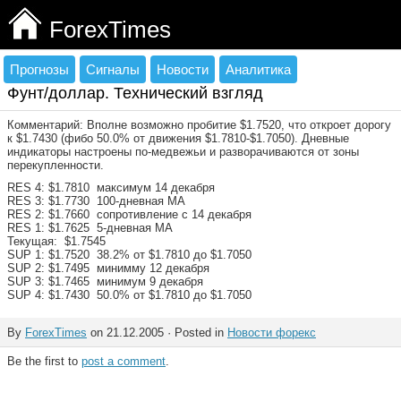
ForexTimes
Прогнозы
Сигналы
Новости
Аналитика
Фунт/доллар. Технический взгляд
Комментарий: Вполне возможно пробитие $1.7520, что откроет дорогу
к $1.7430 (фибо 50.0% oт движения $1.7810-$1.7050). Дневные
индикаторы настроены по-медвежьи и разворачиваются от зоны
перекупленности.
RES 4: $1.7810 максимум 14 декабря
RES 3: $1.7730 100-дневная МА
RES 2: $1.7660 сопротивление с 14 декабря
RES 1: $1.7625 5-дневная МА
Текущая: $1.7545
SUP 1: $1.7520 38.2% oт $1.7810 дo $1.7050
SUP 2: $1.7495 минимму 12 декабря
SUP 3: $1.7465 минимум 9 декабря
SUP 4: $1.7430 50.0% oт $1.7810 дo $1.7050
By
ForexTimes
on 21.12.2005 · Posted in
Новости форекс
Be the first to
post a comment
.