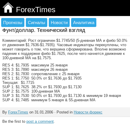
ForexTimes
Прогнозы
Сигналы
Новости
Аналитика
Фунт/доллар. Технический взгляд
Комментарий: Рост ограничен $1.7745/50 (5-дневная МА и фибо 50.0%
oт движения $1.7636-$1.7935). Часовые индикаторы перекуплены, что
может говорить о том, что вершина сформирована. Вполне возможно
падение к поддержке фибо $1.7625, после чего начнется движение к
100-дневной МА на $1.7575.
RES 4: $1.7935 максимум 25 января
RES 3: $1.7890 максимум 26 января
RES 2: $1.7830 сопротивление с 25 января
RES 1: $1.7750 50.0% oт $1.7636 дo $1.7935
Текущая: $1.7715
SUP 1: $1.7625 38.2% oт $1.7930 дo $1.7130
SUP 2: $1.7575 100-дневная МА
SUP 3: $1.7530 50.0% oт $1.7930 дo $1.7130 & минимум 19 января
SUP 4: $1.7485 минимум 5 января & 55-дневная МА
By
ForexTimes
on 31.01.2006 · Posted in
Новости форекс
Be the first to
post a comment
.