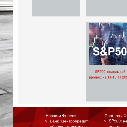
SP500: недельный
прогноз на 11-15.11.20
Новости Форекс
Прогнозы Ф
Банк “ЦентроКредит”
SP500: н
обновил коллекцию
прогноз н