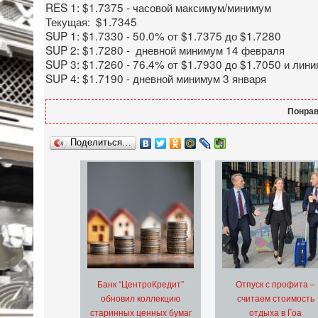
RES 1: $1.7375 - часовой максимум/минимум
Текущая: $1.7345
SUP 1: $1.7330 - 50.0% от $1.7375 до $1.7280
SUP 2: $1.7280 - дневной минимум 14 февраля
SUP 3: $1.7260 - 76.4% от $1.7930 до $1.7050 и лин
SUP 4: $1.7190 - дневной минимум 3 января
Понрав
Поделиться…
Банк “ЦентроКредит”
Отпуск с профита –
обновил коллекцию
считаем стоимость
старинных ценных бумаг
отдыха в Гоа