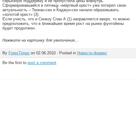
серьезную поддержку и не пропустила цены вовнутрь.
Сформировавшийся в пятницу «мёртвый крест» уже потерял свою
актуальность – Тенкан-сен и Киджун-сен начали образовывать
«золотой крест» (3).
Если учесть, что и Сенкоу Спан А (1) направляется вверх, то можно
предположить, что в ближайшее время рост на рынке фунтойены
будет продолжен.
Нажмите на картинку для увеличения…
By
ForexTimes
on 02.06.2010 · Posted in
Новости форекс
Be the first to
post a comment
.