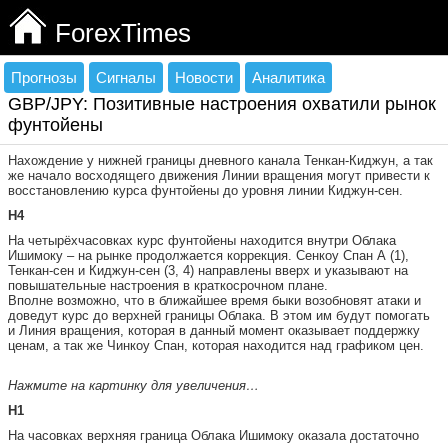
ForexTimes
Прогнозы
Сигналы
Новости
Аналитика
GBP/JPY: Позитивные настроения охватили рынок
фунтойены
Нахождение у нижней границы дневного канала Тенкан-Киджун, а так
же начало восходящего движения Линии вращения могут привести к
восстановлению курса фунтойены до уровня линии Киджун-сен.
H4
На четырёхчасовках курс фунтойены находится внутри Облака
Ишимоку – на рынке продолжается коррекция. Сенкоу Спан А (1),
Тенкан-сен и Киджун-сен (3, 4) направлены вверх и указывают на
повышательные настроения в краткосрочном плане.
Вполне возможно, что в ближайшее время быки возобновят атаки и
доведут курс до верхней границы Облака. В этом им будут помогать
и Линия вращения, которая в данный момент оказывает поддержку
ценам, а так же Чинкоу Спан, которая находится над графиком цен.
Нажмите на картинку для увеличения…
H1
На часовках верхняя граница Облака Ишимоку оказала достаточно