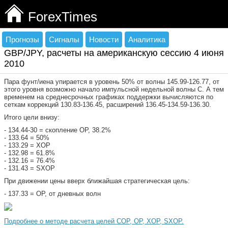
ForexTimes
Прогнозы
Сигналы
Новости
Аналитика
GBP/JPY, расчеты на американскую сессию 4 июня
2010
Пара фунт/иена упирается в уровень 50% от волны 145.99-126.77, от
этого уровня возможно начало импульсной недельной волны С. А тем
временем на среднесрочных графиках поддержки вычисляются по
сеткам коррекций 130.83-136.45, расширений 136.45-134.59-136.30.
Итого цели внизу:
- 134.44-30 = скопление ОР, 38.2%
- 133.64 = 50%
- 133.29 = ХОР
- 132.98 = 61.8%
- 132.16 = 76.4%
- 131.43 = SXOP
При движении цены вверх ближайшая стратегическая цель:
- 137.33 = ОР, от дневных волн
Подробнее о методе расчета целей COP, OP, XOP, SXOP.