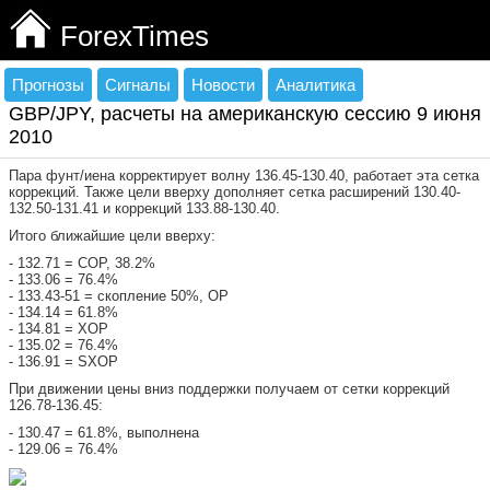
ForexTimes
Прогнозы
Сигналы
Новости
Аналитика
GBP/JPY, расчеты на американскую сессию 9 июня
2010
Пара фунт/иена корректирует волну 136.45-130.40, работает эта сетка
коррекций. Также цели вверху дополняет сетка расширений 130.40-
132.50-131.41 и коррекций 133.88-130.40.
Итого ближайшие цели вверху:
- 132.71 = СОР, 38.2%
- 133.06 = 76.4%
- 133.43-51 = скопление 50%, ОР
- 134.14 = 61.8%
- 134.81 = ХОР
- 135.02 = 76.4%
- 136.91 = SXOP
При движении цены вниз поддержки получаем от сетки коррекций
126.78-136.45:
- 130.47 = 61.8%, выполнена
- 129.06 = 76.4%