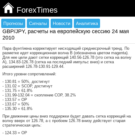
ForexTimes
Прогнозы
Сигналы
Новости
Аналитика
GBP/JPY, расчеты на европейскую сессию 24 мая
2010
Пара фунт/иена корректирует нисходящий среднесрочный тренд. По
разметке идет коррекционная волна В (обозначена цветом magenta).
Для нее цели дают сетки коррекций 140.56-126.78 (это сетка на волну
А), 134.83-126.78 (сетка на последний импульс вниз) и сетка
расширений 126.78-130.91-129.44.
Итого уровни сопротивлений:
- 130.81 = 50%, достигнут
- 131.02 = SCOP, достигнут
- 131.75 = 61.8%
- 131.99-132.04 = скопление СОР, 38.2%
- 133.57 = ОР
- 133.67 = 50%
- 135.30 = 61.8%
При движении цены вниз поддержки будет давать сетка коррекций на
волну вверх от 126.78, а с пробоем 126.78 внизу действует старая
стратегическая цель:
- 124.33 = ОР