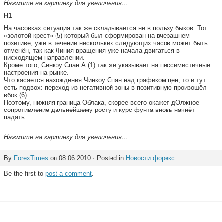
Нажмите на картинку для увеличения…
H1
На часовках ситуация так же складывается не в пользу быков. Тот
«золотой крест» (5) который был сформирован на вчерашнем
позитиве, уже в течении нескольких следующих часов может быть
отменён, так как Линия вращения уже начала двигаться в
нисходящем направлении.
Кроме того, Сенкоу Спан А (1) так же указывает на пессимистичные
настроения на рынке.
Что касается нахождения Чинкоу Спан над графиком цен, то и тут
есть подвох: переход из негативной зоны в позитивную произошёл
вбок (6).
Поэтому, нижняя граница Облака, скорее всего окажет дОлжное
сопротивление дальнейшему росту и курс фунта вновь начнёт
падать.
Нажмите на картинку для увеличения…
By
ForexTimes
on 08.06.2010 · Posted in
Новости форекс
Be the first to
post a comment
.