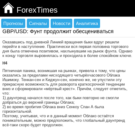
ForexTimes
Прогнозы
Сигналы
Новости
Аналитика
GBP/USD: Фунт продолжит обесцениваться
Оказавшись под дневной Линией вращения быки вдруг решили
перейти в наступление. Практически вся первая половина торгового
дня была отмечена позитивом, нахлынувшим на рынок фунта. Однако
к концу торговля выровнялась и проходила в более спокойном ключе.
H4
Пятничная паника, возникшая на рынках, привела к тому, что цены
оказались за пределами нисходящего четырёхчасового Облака
Ишимоку. Тенкан-сен и Киджун-сен, конечно же, не упустили эту
прекрасную возможность для разворота краткосрочной тенденции
вниз и сформировали «мёртвый крест». Причём, следует отметить,
что:
1) даунтренд начался после того, как быки повторно не смогли
добраться до верхней границы Облака;
2) во время пробития Облака вниз Сенкоу Спан А была
горизонтальной.
Поэтому, учитывая, что и в данный момент Облако остаётся
понижательным, можно предположить, что глобальный даунтренд
всё-таки скоро будет продолжен.