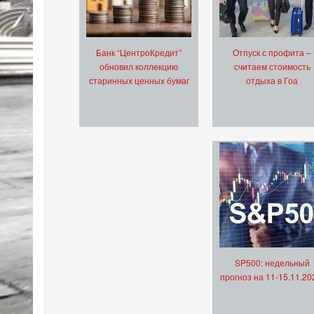
Банк “ЦентроКредит”
Отпуск с профита –
обновил коллекцию
считаем стоимость
старинных ценных бумаг
отдыха в Гоа
SP500: недельный
прогноз на 11-15.11.20