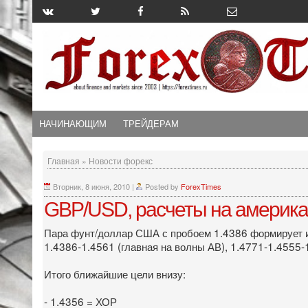
НАЧИНАЮЩИМ
ТРЕЙДЕРАМ
Главная
»
Новости форекс
Вторник, 8 июня, 2010
|
Posted by
ForexTimes
GBP/USD, расчеты на америка
Пара фунт/доллар США с пробоем 1.4386 формирует и
1.4386-1.4561 (главная на волны АВ), 1.4771-1.4555-
Итого ближайшие цели внизу:
- 1.4356 = ХОР