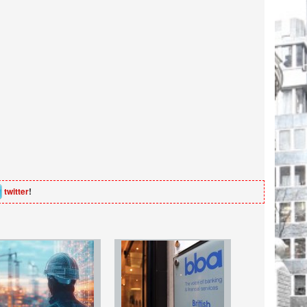
twitter
!