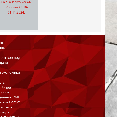
Gold: аналитический
обзор на 28.10-
01.11.2024.
кс
но:
 рынков под
адачи
й экономики
сть:
 Китая
после
данных PMI
ынка Forex:
астет в
ыхода
номических