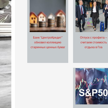
Банк “ЦентроКредит”
Отпуск с профита –
обновил коллекцию
считаем стоимость
старинных ценных бумаг
отдыха в Гоа