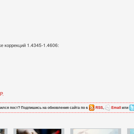
е коррекций 1.4345-1.4606:
P.
ился пост? Подпишись на обновления сайта по s
RSS
,
Email
или