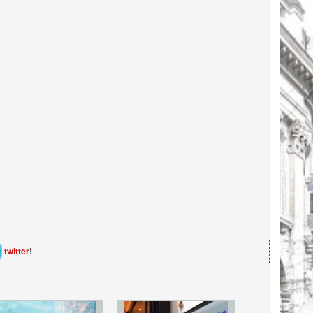
twitter
!