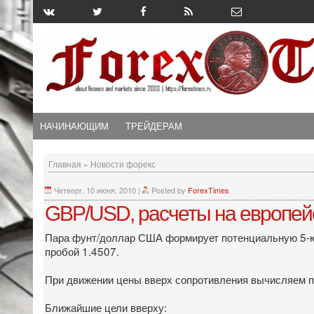
НАЧИНАЮЩИМ
ТРЕЙДЕРАМ
Главная
»
Новости форекс
Четверг, 10 июня, 2010
|
Posted by
ForexTimes
GBP/USD, расчеты на европей
Пара фунт/доллар США формирует потенциальную 5-ю 
пробой 1.4507.
При движении цены вверх сопротивления вычисляем по
Ближайшие цели вверху: