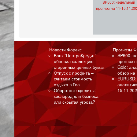
SP500: недельный
прогноз на 11-15.11.20
Новости Форекс
Прогнозы Ф
Банк “ЦентроКредит”
SP500: н
обновил коллекцию
прогноз н
старинных ценных бумаг
Gold: ан
Отпуск с профита –
обзор на 
считаем стоимость
EURUSD:
отдыха в Гоа
аналитик
Оборотные кредиты:
15.11.202
кислород для бизнеса
или скрытая угроза?