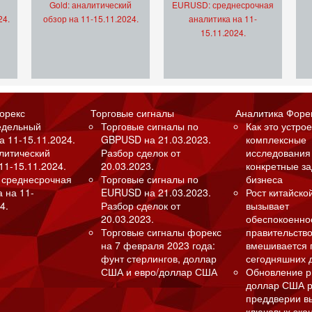
Gold: аналитический
EURUSD: среднесрочная
24.
обзор на 11-15.11.2024.
аналитика на 11-
15.11.2024.
орекс
Торговые сигналы
Аналитика Форе
едельный
Торговые сигналы по
Как это устрое
а 11-15.11.2024.
GBPUSD на 21.03.2023.
комплексные
алитический
Разбор сделок от
исследования
11-15.11.2024.
20.03.2023.
конкретные з
 среднесрочная
Торговые сигналы по
бизнеса
а на 11-
EURUSD на 21.03.2023.
Рост китайско
4.
Разбор сделок от
вызывает
20.03.2023.
обеспокоенно
Торговые сигналы форекс
правительство
на 7 февраля 2023 года:
вмешивается 
фунт стерлингов, доллар
сегодняшних 
США и евро/доллар США
Обновление р
доллар США р
преддверии в
ключевых эко