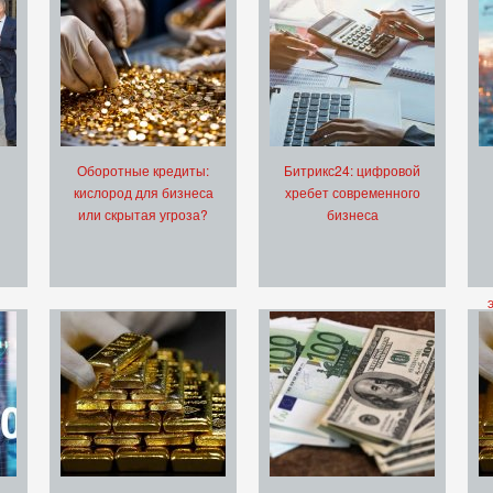
Оборотные кредиты:
Битрикс24: цифровой
кислород для бизнеса
хребет современного
или скрытая угроза?
бизнеса