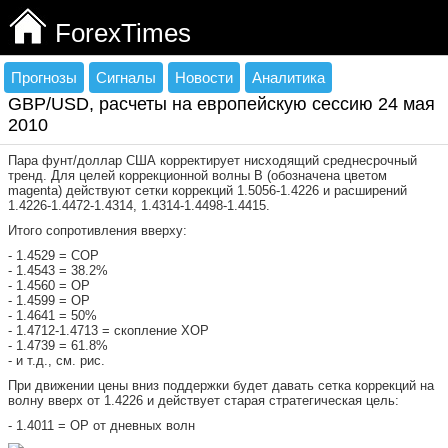
ForexTimes
Прогнозы
Сигналы
Новости
Аналитика
GBP/USD, расчеты на европейскую сессию 24 мая
2010
Пара фунт/доллар США корректирует нисходящий среднесрочный
тренд. Для целей коррекционной волны В (обозначена цветом
magenta) действуют сетки коррекций 1.5056-1.4226 и расширений
1.4226-1.4472-1.4314, 1.4314-1.4498-1.4415.
Итого сопротивления вверху:
- 1.4529 = СОР
- 1.4543 = 38.2%
- 1.4560 = ОР
- 1.4599 = ОР
- 1.4641 = 50%
- 1.4712-1.4713 = скопление ХОР
- 1.4739 = 61.8%
- и т.д., см. рис.
При движении цены вниз поддержки будет давать сетка коррекций на
волну вверх от 1.4226 и действует старая стратегическая цель:
- 1.4011 = ОР от дневных волн