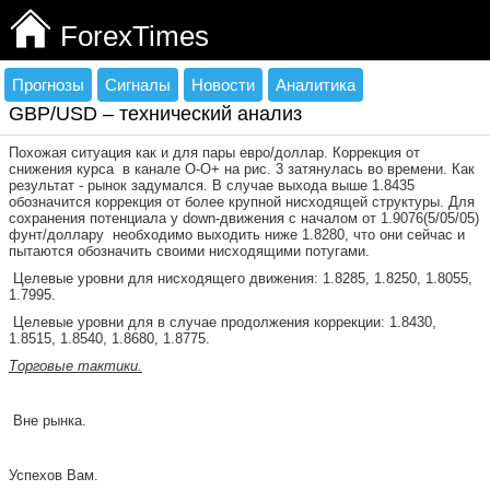
ForexTimes
Прогнозы
Сигналы
Новости
Аналитика
GBP/USD – технический анализ
Похожая ситуация как и для пары евро/доллар. Коррекция от
снижения курса
в канале
O
-
O
+ на рис. 3 затянулась во времени. Как
результат - рынок задумался. В случае выхода выше 1.8435
обозначится коррекция от более крупной нисходящей структуры. Для
сохранения потенциала у
down
-движения с началом от 1.9076(5/05/05)
фунт/доллару
необходимо выходить ниже 1.8280, что они сейчас и
пытаются обозначить своими нисходящими потугами.
Целевые уровни для нисходящего движения: 1.8285, 1.8250, 1.8055,
1.7995.
Целевые уровни для в случае продолжения коррекции: 1.8430,
1.8515, 1.8540, 1.8680, 1.8775.
Торговые тактики.
Вне рынка.
Успехов Вам.