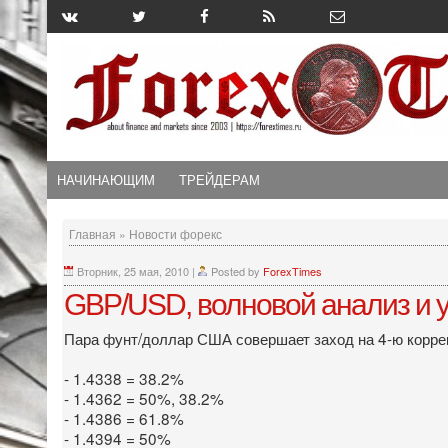
НАЧИНАЮЩИМ
ТРЕЙДЕРАМ
Главная
»
Новости форекс
Вторник, 25 мая, 2010
|
Posted by
ForexTimes
GBP/USD, волновой анализ и 
Пара фунт/доллар США совершает заход на 4-ю коррек
- 1.4338 = 38.2%
- 1.4362 = 50%, 38.2%
- 1.4386 = 61.8%
- 1.4394 = 50%