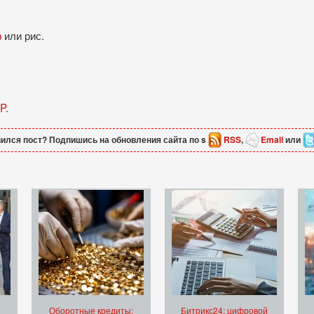
р
или рис.
P.
ился пост? Подпишись на обновления сайта по s
RSS
,
Email
или
Оборотные кредиты:
Битрикс24: цифровой