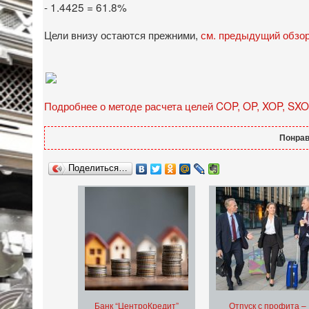
- 1.4425 = 61.8%
Цели внизу остаются прежними,
см. предыдущий обзо
Подробнее о методе расчета целей COP, OP, XOP, SXO
Понрав
Поделиться…
Банк “ЦентроКредит”
Отпуск с профита –