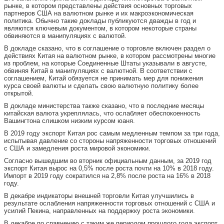
рынке, в котором представлены действия основных торговых
партнеров США на валютном рынке и их макроэкономическая
политика. Обычно такие доклады публикуются дважды в год и
являются ключевым документом, в котором некоторые страны
обвиняются в манипуляциях с валютой.
В докладе сказано, что в соглашение о торговле включен раздел о
действиях Китая на валютном рынке, в котором рассмотрены многие
из проблем, на которые Соединенные Штаты указывали в августе,
обвиняя Китай в манипуляциях с валютной. В соответствии с
соглашением, Китай обязуется не принимать мер для понижения
курса своей валюты и сделать свою валютную политику более
открытой.
В докладе министерства также сказано, что в последние месяцы
китайская валюта укреплялась, что ослабляет обеспокоенность
Вашингтона слишком низким курсом юаня.
В 2019 году экспорт Китая рос самым медленным темпом за три года,
испытывая давление со стороны напряженности торговых отношений
с США и замедления роста мировой экономики.
Согласно вышедшим во вторник официальным данным, за 2019 год
экспорт Китая вырос на 0,5% после роста почти на 10% в 2018 году.
Импорт в 2019 году сократился на 2,8% после роста на 16% в 2018
году.
В декабре индикаторы внешней торговли Китая улучшились в
результате ослабления напряженности торговых отношений с США и
усилий Пекина, направленных на поддержку роста экономики.
В декабре по сравнению с таким же периодом прошлого года экспорт