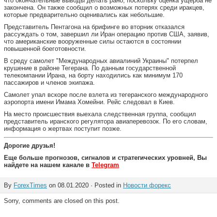
что окончательные выводы делать рано, поскольку оценка ущерба не
закончена. Он также сообщил о возможных потерях среди иракцев,
которые предварительно оценивались как небольшие.
Представитель Пентагона на брифинге во вторник отказался
рассуждать о том, завершил ли Иран операцию против США, заявив,
что американские вооруженные силы остаются в состоянии
повышенной боеготовности.
В среду самолет "Международных авиалиний Украины" потерпел
крушение в районе Тегерана. По данным государственной
телекомпании Ирана, на борту находились как минимум 170
пассажиров и членов экипажа.
Самолет упал вскоре после взлета из тегеранского международного
аэропорта имени Имама Хомейни. Рейс следовал в Киев.
На место происшествия выехала следственная группа, сообщил
представитель иранского регулятора авиаперевозок. По его словам,
информация о жертвах поступит позже.
Дорогие друзья!
Еще больше прогнозов, сигналов и стратегических уровней, Вы
найдете на нашем канале в
Telegram
By
ForexTimes
on 08.01.2020 · Posted in
Новости форекс
Sorry, comments are closed on this post.