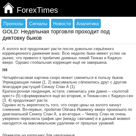
ForexTimes
Прогнозы
Сигналы
Новости
Аналитика
GOLD: Недельная торговля проходит под
диктовку быков
А золото всё продолжает расти после довольно серьёзного
коррекционного движения вниз. Всю неделю быки имеют успех на
рынке, что привело к пробитию дневных линий Тенкан и Киджун
вверх. Однако глобальная коррекция ещё не завершена.
H4
Четырёхчасовая картина скоро может смениться в пользу быков.
Упреждающие линии (1, 2) максимально сблизились друг с другом
благодаря растущей Сенкоу Спан А (1).
Краткосрочная тенденция, кстати, сменилась уже давно – «золотой
крест» (5) сформировался ещё во вторник, и Тенкан-сен с Киджун-сен
(3, 4) продолжают расти.
Однако есть вероятность того, что скоро цены на золото начнут
снижение. Во-первых, пробитие Облака Ишимоку вверх произошло по
диагональной Сенкоу Спан А, а во-вторых – Чинкоу Спан не очень
уверенно пересекла график цен (между свечами) и в данный момент
находится на максимальном удалении от прошлых уровней.
Нажмите на картинку для увеличения…