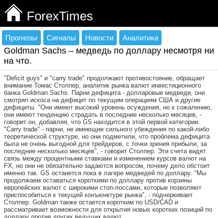
ForexTimes
Прогнозы
Сигналы
Новости
Аналитика
Goldman Sachs – медведь по доллару несмотря ни
на что.
"Deficit guys" и "carry trade" продолжают противостояние, обращает
внимание Томас Столпер, аналитик рынка валют инвестиционного
банка Goldman Sachs. Парни дефицита - долларовые медведи, они
смотряn искоса на дефицит по текущим операциям США и другие
дефициты. "Они имеют высокий уровень осуждения, но к сожалению,
они имеют тенденцию страдать в последние несколько месяцев, -
говорит он, добавляя, что GS находится в этой первой категории.
"Carry trade" - парни, не имеющие сильного убеждения по какой-либо
теоретической структуре, но они подметили, что проблема дефицита
была не очень выгодной для трейдеров, с точки зрения прибыли, за
последние несколько месяцев", - говорит Столпер. Эти счета видят
связь между процентными ставками и изменением курсов валют на
FX, но они не обязательно задаются вопросом, почему дело обстоит
именно так. GS останется пока в лагере медведей по доллару. "Мы
продолжаем оставаться короткими по доллару против корзины
европейских валют с широкими стоп-лоссами, которые позволяют
приспособиться к текущей конъюнктуре рынка", - подчеркивает
Столпер. Goldman также остается коротким по USD/CAD и
рассматривает возможности для открытия новых коротких позиций по
доллару против других ведущих валют.