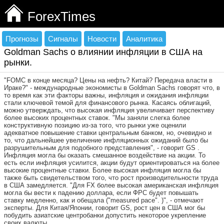
ForexTimes
Прогнозы
Сигналы
Новости
Аналитика
Goldman Sachs о влиянии инфляции в США на
рынки.
"FOMC в конце месяца? Цены на нефть? Китай? Передача власти в
Ираке?" - международные экономисты в Goldman Sachs говорят что, в
то время как эти факторы важны, инфляция и ожидания инфляции
стали ключевой темой для финансового рынка. Касаясь облигаций,
можно утверждать, что высокая инфляция увеличивает перспективу
более высоких процентных ставок. "Мы заняли слегка более
конструктивную позицию из-за того, что рынки уже оценили
адекватное повышение ставки центральным банком, но, очевидно и
то, что дальнейшее увеличение инфляционных ожиданий было бы
разрушительным для подобного представления", - говорит GS .
Инфляция могла бы оказать смешанное воздействие на акции. То
есть если инфляция усилится, акции будут ориентироваться на более
высокие процентные ставки. Более высокая инфляция могла бы
также быть свидетельством того, что рост производительности труда
в США замедляется. "Для FX более высокая американская инфляция
могла бы вести к падению доллара, если ФРС будет повышать
ставку медленно, как и обещала ("measured pace". )", - отмечают
эксперты. Для Китая/Японии, говорит GS, рост цен в США мог бы
побудить азиатские центробанки допустить некоторое укрепление
своих валюты