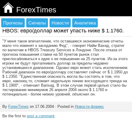
ForexTimes
Прогнозы
Сигналы
Новости
Аналитика
HBOS: евро/доллар может упасть ниже $ 1.1760.
"У меня такое впечатление, что оставшиеся экономические отчеты
мало что изменят к заседанию Фед", - говорит Найм Вахид, стратег
по валютам в HBOS Treasury Services в Лондоне. После отказа от
прогноза повышения ставки на 50 пунктов рынок стал
приспосабливаться к идее о ее повышении на 25 пунктов. Из-за этого
игроки не будут проталкивать доллар за пределы недавно
установившихся диапазонов. Однако евро может стать исключением.
Рабочий диапазон по евро/доллару составляет сейчас от $ 1.1950 до
$ 1.2350. "Единственная опасность могла бы состоять в том, что
евро, наконец то, сломает недельную линию восходящего тренда на
$ 1.1900", - отмечает Вапхид. В этом случае первой целью стало бы
тестирование минимумов 26 апреля 2004 около $ 1.1760 и
потенциально - более низких уровней, объяснил он.
By
ForexTimes
on 17.06.2004 · Posted in
Новости форекс
Be the first to
post a comment
.